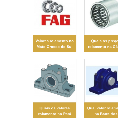
Valores rolamento no
Quais os preç
Mato Grosso do Sul
rolamento na G
Quais os valores
Qual valor rolam
rolamento no Pará
na Barra dos