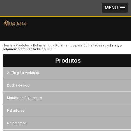
MENU
Home
»
Produtos
»
Rolamentos
»
Rolamentos para Colheitadeiras
»
Serviço
rolamento em Santa Fé do Sul
Produtos
Anéis para Vedação
Bucha de Aço
Mancal de Rolamento
Retentores
Rolamentos