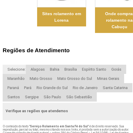
Sites rolamento em
Onde compra
Lorena
rolamento na
Cabuçu
Regiões de Atendimento
Selecione:
Alagoas
Bahia
Brasília
Espírito Santo
Goiás
Maranhão
Mato Grosso
Mato Grosso do Sul
Minas Gerais
Paraná
Pará
Rio Grande do Sul
Rio de Janeiro
Santa Catarina
Santos
Sergipe
São Paulo
São Sebastião
Verifique as regiões que atendemos
O conteúdo do texto "
Serviço Rolamento em Santa Fé do Sul
" é de direito reservado. Sua
reprodução, parcial ou total, mesmo citando nossos links, é proibida sem a autorização do autor.
Crime de violação de direito autoral – artigo 184 do Código Penal –
Lei 9610/98 - Lei de direitos