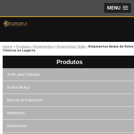
MENU
Home
»
Produtos
»
Rolamentos
»
Rolamentos Têxtil
»
Rolamentos Axiais de Rolos
Cônicos no Lagarto
Produtos
Anéis para Vedação
Bucha de Aço
Mancal de Rolamento
Retentores
Rolamentos