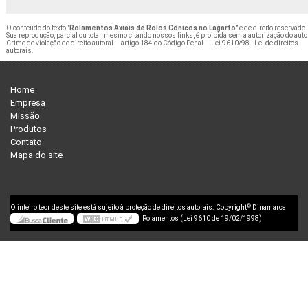
O conteúdo do texto "
Rolamentos Axiais de Rolos Cônicos no Lagarto
" é de direito reservado.
Sua reprodução, parcial ou total, mesmo citando nossos links, é proibida sem a autorização do auto
Crime de violação de direito autoral – artigo 184 do Código Penal –
Lei 9610/98 - Lei de direitos
autorais
.
Home
Empresa
Missão
Produtos
Contato
Mapa do site
©
O inteiro teor deste site está sujeito à proteção de direitos autorais. Copyright
Dinamarca
Rolamentos (Lei 9610 de 19/02/1998)